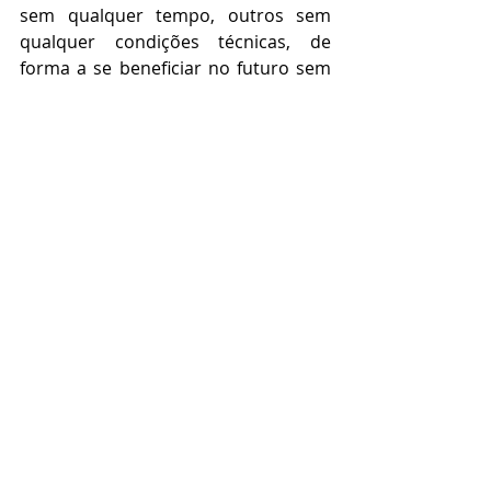
sem qualquer tempo, outros sem 
qualquer condições técnicas, de 
forma a se beneficiar no futuro sem 
nada fazer.
É claro que com uma estrutura 
desta, o sindicato não prosperaria, 
como na realidade não prosperou, e 
por este motivo se fez necessária a 
portaria acima referendada que 
entrou em vigor no dia 01 de março 
de 2.019.
https://www.sindetap.org.br/sindetap
-seja-um-diretor