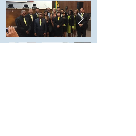
Diretoria de Implantação de Projeto:
Rua Cecília Bonilha nº 145, São Paulo -
Capital - (Sede Própria) Telefone:
+55 (11)
3991-9919
Todos os Direitos Reservados​ ©
2018
"Movimento Passando o Brasil a Limpo"