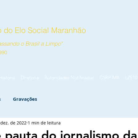
 do Elo Social Maranhão
ssando o Brasil a Limpo"
990
História
Diretoria
Autoridades Notificadas
CSRP-MA
LZS10
s
Gravações
 dez. de 2022
1 min de leitura
 pauta do jornalismo da