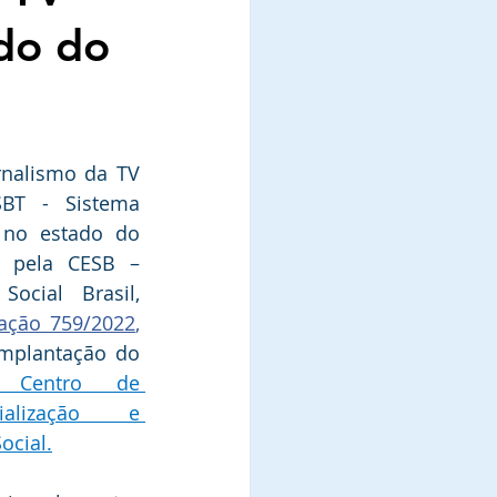
ado do
nalismo da TV 
SBT - Sistema 
 no estado do 
o pela CESB – 
ocial Brasil, 
icação 759/2022
, 
mplantação do 
Centro de 
ialização e 
ocial.