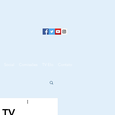
Social
Comissões
TV Elo
Contato
 TV