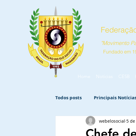
Federação
"Movimento Pa
Fundado em 1
Home
Notícias
CESB
Todos posts
Principais Notícia
webelosocial
5 de
Chefe de