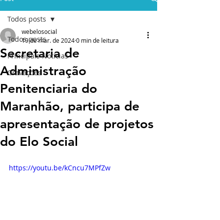
Todos posts
webelosocial
Todos posts
19 de mar. de 2024
0 min de leitura
Secretaria de
Principais Notícias
Administração
Gravações
Penitenciaria do
Maranhão, participa de
apresentação de projetos
do Elo Social
https://youtu.be/kCncu7MPfZw