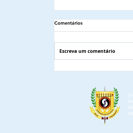
Comentários
Escreva um comentário
Autoridades municipais do
Estado do Maranhão, que já
confirmaram a presença nas
solenidades de outorga de
Di
Títulos de Comendadores e
Ru
Embaixadoras da Ordem do
Te
Mérito do Elo Social e jantar
"M
solene.