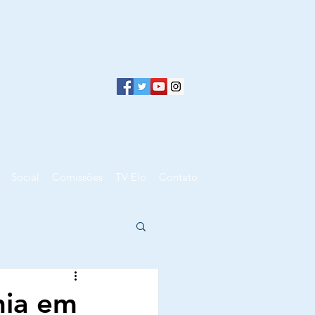
Social
Comissões
TV Elo
Contato
nia em