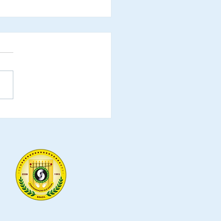
e Implantação
rojetos do Elo Social no
do do Maranhão -
ta para atuar nas
nidades oficiais de
amento dos projetos.