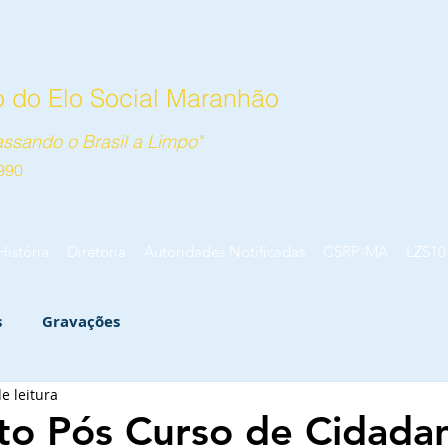
 do Elo Social Maranhão
ssando o Brasil a Limpo"
990
História
Diretoria
Autoridades Notificadas
CSRP-MA
LZS10
s
Gravações
e leitura
o Pós Curso de Cidada