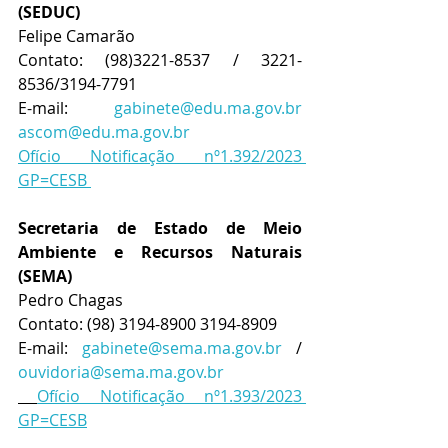
(SEDUC)
Felipe Camarão
Contato: (98)3221-8537 / 3221-
8536/3194-7791
E-mail: 
gabinete@edu.ma.gov.br
ascom@edu.ma.gov.br
Ofício Notificação nº1.392/2023 
GP=CESB 
Secretaria de Estado de Meio 
Ambiente e Recursos Naturais 
(SEMA)
Pedro Chagas
Contato: (98) 3194-8900 3194-8909
E-mail: 
gabinete@sema.ma.gov.br
 / 
ouvidoria@sema.ma.gov.br
Ofício Notificação nº1.393/2023 
GP=CESB