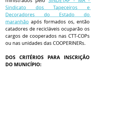
ministrados pelo 
SINDETAP - MA - 
Sindicato dos Tapeceiros e 
Decoradores do Estado do 
maranhão
 após formados os, então 
catadores de recicláveis ocuparão os 
cargos de cooperados nas CTT-COPs 
ou nas unidades das COOPERINERs.
DOS CRITÉRIOS PARA INSCRIÇÃO 
DO MUNICÍPIO:
Qualquer um dos municípios 
notificados poderão conquistar o 
direito a sediar a unidade que 
cobrirá não só o Estado de Tocantins, 
como também demais estados da 
federação brasileira que integrarem 
o Sistema Elo Social, devendo os 
municípios interessados entrarem 
em contato com os procuradores do 