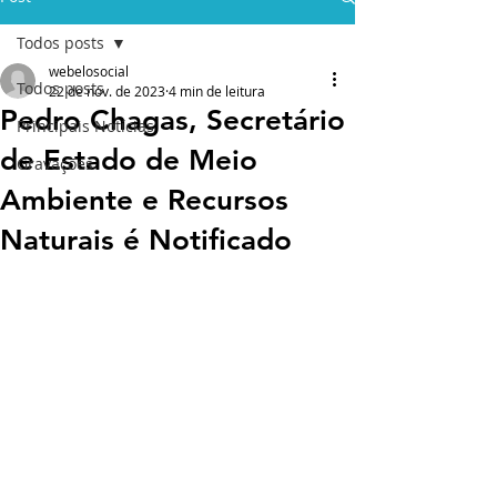
Todos posts
webelosocial
Todos posts
22 de nov. de 2023
4 min de leitura
Pedro Chagas, Secretário
Principais Notícias
de Estado de Meio
Gravações
Ambiente e Recursos
Naturais é Notificado