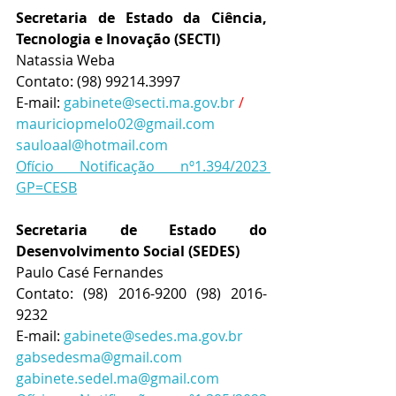
Secretaria de Estado da Ciência, 
Tecnologia e Inovação (SECTI)
Natassia Weba
Contato: (98) 99214.3997
E-mail: 
gabinete@secti.ma.gov.br
 / 
mauriciopmelo02@gmail.com
sauloaal@hotmail.com
Ofício Notificação nº1.394/2023 
GP=CESB
Secretaria de Estado do 
Desenvolvimento Social (SEDES)
Paulo Casé Fernandes
Contato: (98) 2016-9200 (98) 2016-
9232
E-mail: 
gabinete@sedes.ma.gov.br
gabsedesma@gmail.com
gabinete.sedel.ma@gmail.com