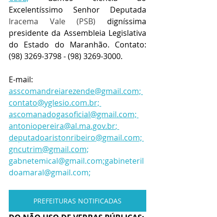
Excelentíssimo Senhor Deputada 
Iracema Vale (PSB)
 digníssima 
presidente da Assembleia Legislativa 
do Estado do Maranhão. Contato: 
(98) 3269-3798
 - 
(98) 3269-3000. 
E-mail:  
asscomandreiarezende@gmail.com;
contato@yglesio.com.br;
ascomanadogasoficial@gmail.com;
antoniopereira@al.ma.gov.br
; 
deputadoaristonribeiro@gmail.com;
gncutrim@gmail.com;
gabnetemical@gmail.com;gabineteril
doamaral@gmail.com;
PREFEITURAS NOTIFICADAS