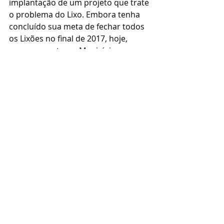
implantação de um projeto que trate 
o problema do Lixo. Embora tenha 
concluído sua meta de fechar todos 
os Lixões no final de 2017, hoje, 
erroneamente, os Municípios 
desovam todo lixo coletado 
diariamente em aterros sanitários, 
que são os próprios lixões 
“disfarçados”, não eliminando, 
portanto, o risco de danos 
incalculáveis ao meio ambiente.
Sabe-se também, que o 
SINDETAP
, 
que é responsável pela venda das 
usinas que compõem o Sistema 
INER
, está em negociação já em fase 
avançada com empresários 
Nacionais em ao menos 05 Estados 
Brasileiros. Em Alagoas, com a 
concretização das vendas que se 